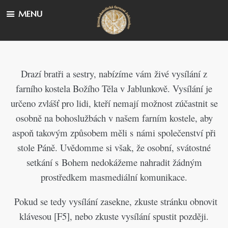
MENU
Drazí bratři a sestry, nabízíme vám živé vysílání z
farního kostela Božího Těla v Jablunkově. Vysílání je
určeno zvlášť pro lidi, kteří nemají možnost zúčastnit se
osobně na bohoslužbách v našem farním kostele, aby
aspoň takovým způsobem měli s námi společenství při
stole Páně. Uvědomme si však, že osobní, svátostné
setkání s Bohem nedokážeme nahradit žádným
prostředkem masmediální komunikace.
Pokud se tedy vysílání zasekne, zkuste stránku obnovit
klávesou [F5], nebo zkuste vysílání spustit později.