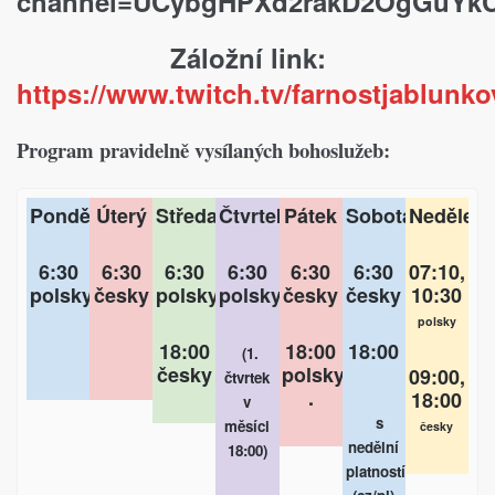
channel=UCybgHPXd2rakD2OgGuYk
Záložní link:
https://www.twitch.tv/farnostjablunko
Program pravidelně vysílaných bohoslužeb:
ěle
Pondělí
Úterý
Středa
Čtvrtek
Pátek
Sobota
Neděle
Po
10,
6:30
6:30
6:30
6:30
6:30
6:30
07:10,
6
:30
polsky
česky
polsky
polsky
česky
česky
10:30
po
sky
polsky
18:00
18:00
18:00
(1.
česky
polsky
.
00,
09:00,
čtvrtek
.
:00
18:00
v
s
měsíci
ky
česky
nedělní
18:00)
platností