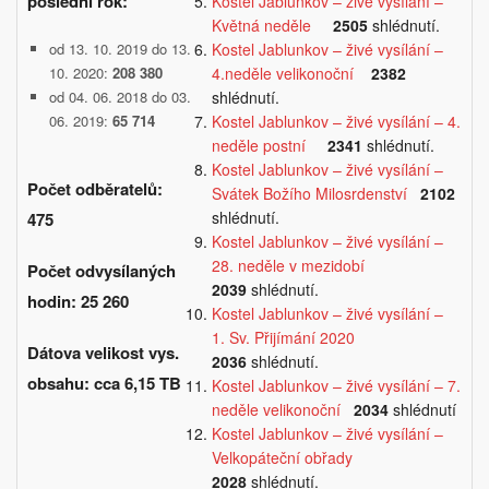
poslední rok:
Kostel Jablunkov – živé vysílání –
Květná neděle
2505
shlédnutí.
Kostel Jablunkov – živé vysílání –
od 13. 10. 2019 do 13.
4.neděle velikonoční
2382
10. 2020:
208 380
shlédnutí.
od 04. 06. 2018 do 03.
Kostel Jablunkov – živé vysílání – 4.
06. 2019:
65 714
neděle postní
2341
shlédnutí.
Kostel Jablunkov – živé vysílání –
Počet odběratelů:
Svátek Božího Milosrdenství
2102
shlédnutí.
475
Kostel Jablunkov – živé vysílání –
28. neděle v mezidobí
Počet odvysílaných
2039
shlédnutí.
hodin: 25 260
Kostel Jablunkov – živé vysílání –
1. Sv. Přijímání 2020
Dátova velikost vys.
2036
shlédnutí.
obsahu:
cca 6,15 TB
Kostel Jablunkov – živé vysílání – 7.
neděle velikonoční
2034
shlédnutí
Kostel Jablunkov – živé vysílání –
Velkopáteční obřady
2028
shlédnutí.