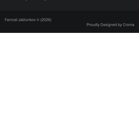
Farnost Jablunkov © (2026)
Proudly Designed by
Croma