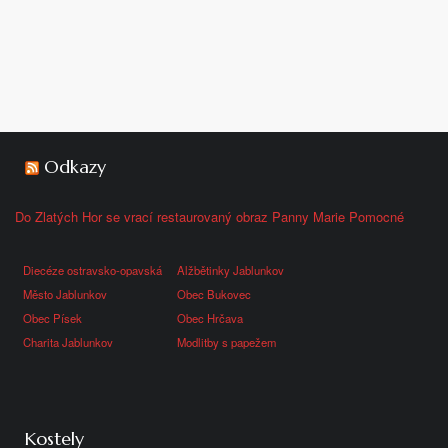
Odkazy
Do Zlatých Hor se vrací restaurovaný obraz Panny Marie Pomocné
Diecéze ostravsko-opavská
Alžbětinky Jablunkov
Město Jablunkov
Obec Bukovec
Obec Písek
Obec Hrčava
Charita Jablunkov
Modlitby s papežem
Kostely