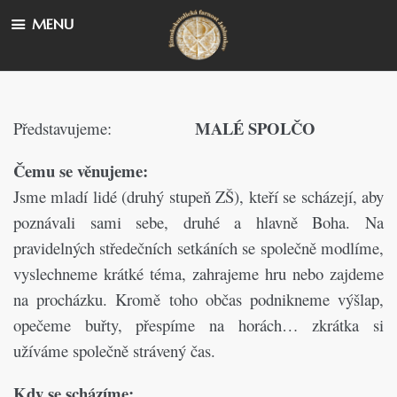
MENU
MALÉ SPOLČO
Představujeme:
Čemu se věnujeme:
Jsme mladí lidé (druhý stupeň ZŠ), kteří se scházejí, aby
poznávali sami sebe, druhé a hlavně Boha. Na
pravidelných středečních setkáních se společně modlíme,
vyslechneme krátké téma, zahrajeme hru nebo zajdeme
na procházku. Kromě toho občas podnikneme výšlap,
opečeme buřty, přespíme na horách… zkrátka si
užíváme společně strávený čas.
Kdy se scházíme: