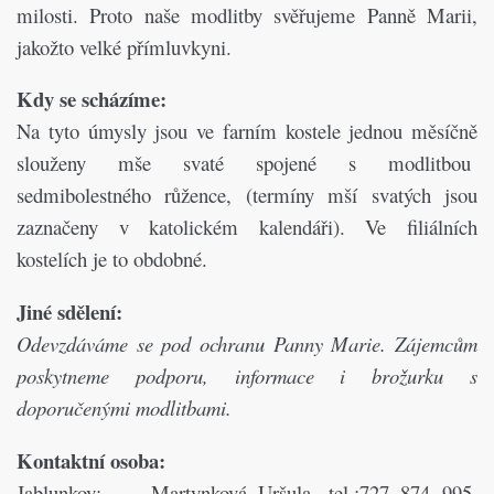
milosti. Proto naše modlitby svěřujeme Panně Marii,
jakožto velké přímluvkyni.
Kdy se scházíme:
Na tyto úmysly jsou ve farním kostele jednou měsíčně
slouženy mše svaté spojené s modlitbou
sedmibolestného růžence,
(termíny mší svatých jsou
zaznačeny v katolickém kalendáři).
Ve filiálních
kostelích je to obdobné.
Jiné sdělení:
Odevzdáváme se pod ochranu Panny Marie. Zájemcům
poskytneme
podporu, informace i brožurku s
doporučenými modlitbami.
Kontaktní osoba:
Jablunkov: Martynková Uršula, tel.:727 874 995,