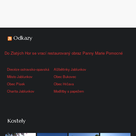
Odkazy
Do Zlatých Hor se vrací restaurovaný obraz Panny Marie Pomocné
Diecéze ostravsko-opavská
Alžbětinky Jablunkov
Město Jablunkov
Obec Bukovec
Obec Písek
Obec Hrčava
Charita Jablunkov
Modlitby s papežem
Kostely