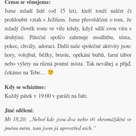
Čemu se věnujeme:
Jsme mladí lidé (od 15 let), kteří touží nalézt či
prohloubit vztah s Ježíšem. Jsme přesvědčeni o tom, že
mladý člověk roste ve víře tehdy, když sdílí svou víru s
druhými. Páteční spolčo zahrnuje modlitbu, téma,
pokec, chvály, adoraci. Další naše společné aktivity jsou:
hory, volejbal, běžky, brusle, opékání buřtů, farní tábor
nebo výlety na různá poutní místa. Tak neváhej a přijď,
čekáme na Tebe…
Kdy se scházíme:
Každý pátek v 19:00 v garáži na faře.
Jiné sdělení:
Mt 18,20: „Neboť kde jsou dva nebo tři shromážděni ve
jménu mém, tam jsem já uprostřed nich.“