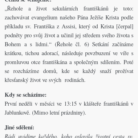
„Řehole a život sekulárních františkánů je toto:
zachovávat evangelium našeho Pána Ježíše Krista podle
příkladu sv. Františka z Assisi, který od Krista [čerpal]
podněty pro svůj život a učinil jej středem svého života s
Bohem a s lidmi.“ (Řehole čl. 6) Setkání začínáme
krátkou, tichou adorací, následuje povzbuzení ve víře s
promluvou otce františkána a společným sdílením. Poté
se rozcházíme domů, kde se každý snaží prožívat
křesťanský život ve svých rodinách.
Kdy se scházíme:
První neděli v měsíci ve 13:15 v klášteře františkánů v
Jablunkově.
(Mimo letní prázdniny).
Jiné sdělení:
Rádi uvidíme každého, koho oslovila životní cesta sv.