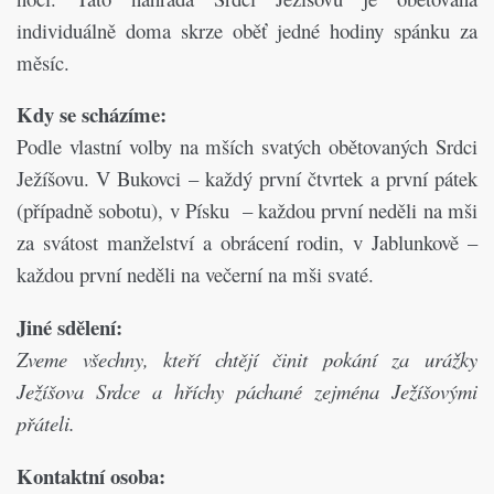
individuálně doma skrze oběť jedné hodiny spánku za
měsíc.
Kdy se scházíme:
Podle vlastní volby na mších svatých obětovaných Srdci
Ježíšovu. V Bukovci – každý první čtvrtek a první pátek
(případně sobotu), v Písku – každou první neděli na mši
za svátost manželství a obrácení rodin, v Jablunkově –
každou první neděli na večerní na mši svaté.
Jiné sdělení:
Zveme všechny,
kteří chtějí činit pokání za urážky
Ježíšova Srdce a hříchy páchané zejména Ježíšovými
přáteli.
Kontaktní osoba: