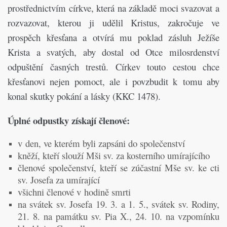
prostřednictvím církve, která na základě moci svazovat a
rozvazovat, kterou ji udělil Kristus, zakročuje ve
prospěch křesťana a otvírá mu poklad zásluh Ježíše
Krista a svatých, aby dostal od Otce milosrdenství
odpuštění časných trestů. Církev touto cestou chce
křesťanovi nejen pomoct, ale i povzbudit k tomu aby
konal skutky pokání a lásky (KKC 1478).
Úplné odpustky získají členové:
v den, ve kterém byli zapsáni do společenství
kněží, kteří slouží Mši sv. za kosterního umírajícího
členové společenství, kteří se zúčastní Mše sv. ke cti
sv. Josefa za umírající
všichni členové v hodině smrti
na svátek sv. Josefa 19. 3. a 1. 5., svátek sv. Rodiny,
21. 8. na památku sv. Pia X., 24. 10. na vzpomínku