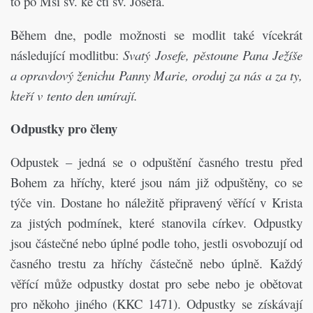
to po Mši sv. ke cti sv. Josefa.
Během dne, podle možnosti se modlit také vícekrát
následující modlitbu:
Svatý Josefe, pěstoune Pana Ježíše
a opravdový ženichu Panny Marie, oroduj za nás a za ty,
kteří v tento den umírají.
Odpustky pro členy
Odpustek – jedná se o odpuštění časného trestu před
Bohem za hříchy, které jsou nám již odpuštěny, co se
týče vin. Dostane ho náležitě připravený věřící v Krista
za jistých podmínek, které stanovila církev. Odpustky
jsou částečné nebo úplné podle toho, jestli osvobozují od
časného trestu za hříchy částečně nebo úplně. Každý
věřící může odpustky dostat pro sebe nebo je obětovat
pro někoho jiného (KKC 1471). Odpustky se získávají