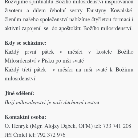
Rozvíjíme spiritualitu Božího milosrdenství inspirovanou
životem a dílem řeholní sestry Faustyny Kowalské.
členům našeho společenství nabízíme čtyřletou formaci i
aktivní zapojení se do apoštolátu Božího milosrdenství.
Kdy se scházíme:
Každý první pátek v měsíci v kostele Božího
Milosrdenství v Písku po mši svaté
Každý třetí pátek v měsíci na mši svaté k Božímu
milosrdenství
Jiné sdělení:
Boží milosrdenství je naší duchovní cestou
Kontaktní osoba:
O. Henryk (Mgr. Alojzy Dąbek, OFM) tel: 733 741 208
Jiří Ćmiel tel: 792 372 976