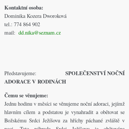
Kontaktní osoba:
Dominika Kozera Dworoková
tel.: 774 864 902
mail:
dd.nika@seznam.cz
SPOLEČENSTVÍ NOČNÍ
Představujeme:
ADORACE V RODINÁCH
Čemu se věnujeme:
Jednu hodinu v měsíci se věnujeme noční adoraci, jejímž
hlavním cílem a podstatou je vynahradit a obětovat se
Božskému Srdci Ježíšovu za hříchy páchané zvláště v
noci. Tato náhrada Srdci Ježíšovu je obětována