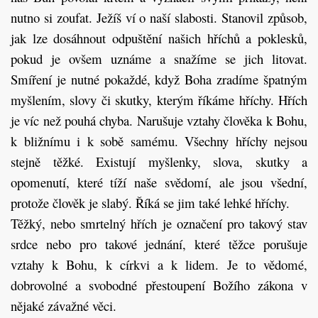
nutno si zoufat. Ježíš ví o naší slabosti. Stanovil způsob,
jak lze dosáhnout odpuštění našich hříchů a poklesků,
pokud je ovšem uznáme a snažíme se jich litovat.
Smíření je nutné pokaždé, když Boha zradíme špatným
myšlením, slovy či skutky, kterým říkáme hříchy. Hřích
je víc než pouhá chyba. Narušuje vztahy člověka k Bohu,
k bližnímu i k sobě samému. Všechny hříchy nejsou
stejně těžké. Existují myšlenky, slova, skutky a
opomenutí, které tíží naše svědomí, ale jsou všední,
protože člověk je slabý. Říká se jim také lehké hříchy.
Těžký, nebo smrtelný hřích je označení pro takový stav
srdce nebo pro takové jednání, které těžce porušuje
vztahy k Bohu, k církvi a k lidem. Je to vědomé,
dobrovolné a svobodné přestoupení Božího zákona v
nějaké závažné věci.