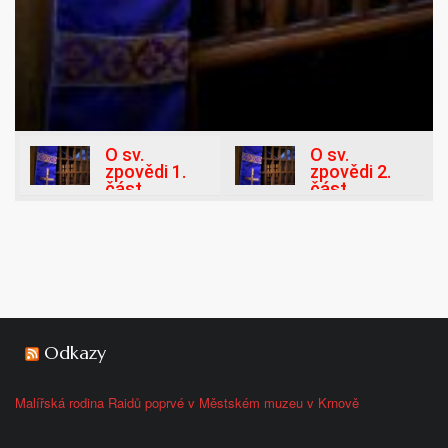
O sv.
O sv.
zpovědi 1.
zpovědi 2.
část
část
Odkazy
Malířská rodina Raidů poprvé v Městském muzeu v Krnově