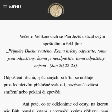
MENU
Večer o Velikonocích se Pán Ježíš ukázal svým
apoštolům a řekl jim:
„Přijměte Ducha svatého. Komu hříchy odpustíte, tomu
jsou odpuštěny, komu je neodpustíte, tomu odpuštěny
nejsou“ (Jan 20,22-23).
Odpuštění hříchů, spáchaných po křtu, se uděluje
prostřednictvím příslušné svátosti, nazývané svátost
smíření nebo pokání či zpovědi.
Ani poté, co se odkloníme od cesty, na kterou
nás Bůh povolal křtem a vyznačil svými příkazy, není