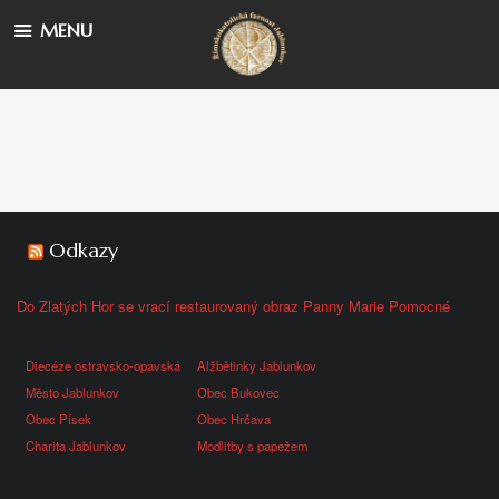
MENU
Odkazy
Do Zlatých Hor se vrací restaurovaný obraz Panny Marie Pomocné
Diecéze ostravsko-opavská
Alžbětinky Jablunkov
Město Jablunkov
Obec Bukovec
Obec Písek
Obec Hrčava
Charita Jablunkov
Modlitby s papežem