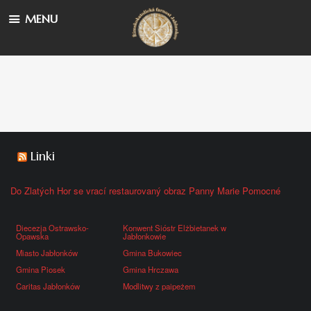
MENU
Linki
Do Zlatých Hor se vrací restaurovaný obraz Panny Marie Pomocné
Diecezja Ostrawsko-
Konwent Sióstr Elżbietanek w
Opawska
Jabłonkowie
Miasto Jabłonków
Gmina Bukowiec
Gmina Piosek
Gmina Hrczawa
Caritas Jabłonków
Modlitwy z paipeżem