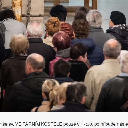
 mše sv. VE FARNÍM KOSTELE pouze v 17:30, po ní bude násled