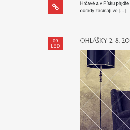
Hrčavě a v Písku přijďte
obřady začínají ve […]
OHLÁŠKY 2. 8. 2
09
LED