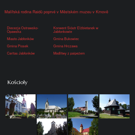
Malířská rodina Raidů poprvé v Městském muzeu v Krnově
Diecezja Ostrawsko-
Konwent Sióstr Elżbietanek w
Opawska
Jabłonkowie
Miasto Jabłonków
Gmina Bukowiec
Gmina Piosek
Gmina Hrczawa
Caritas Jabłonków
Modlitwy z paipeżem
Kościoły