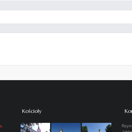
Kościoły
Ko
e,
Rzyms
Jabło