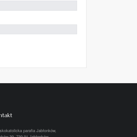
ntakt
kokatolicka parafia Jabłonków,
nków 39, 739 91 Jabłonków