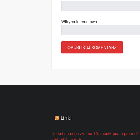
Witryna internetowa
Linki
Dotkni se nebe zve na 10. ročník poutě pro rodič
kteří přišli o dítě