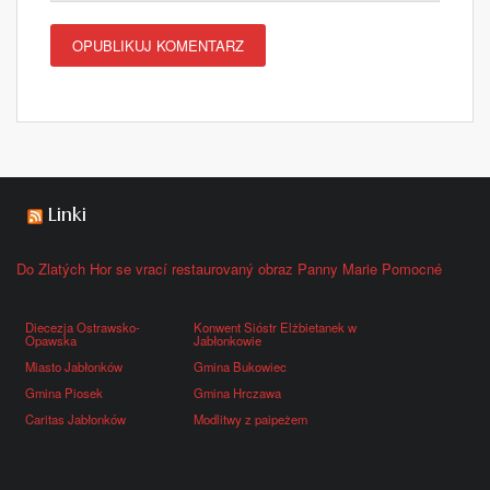
Linki
Do Zlatých Hor se vrací restaurovaný obraz Panny Marie Pomocné
Diecezja Ostrawsko-
Konwent Sióstr Elżbietanek w
Opawska
Jabłonkowie
Miasto Jabłonków
Gmina Bukowiec
Gmina Piosek
Gmina Hrczawa
Caritas Jabłonków
Modlitwy z paipeżem