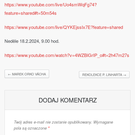
https://www.youtube.com/live/Uo4smWqFg74?
feature=shared#t=50m54s
https://www.youtube.com/live/QYKEjssIx7E?feature=shared
Neděle 18.2.2024, 9.00 hod.
https://www.youtube.com/watch?v=4WZBlGrIP_o#t=2h47m27s
←
MAREK ORKO VÁCHA
REKOLEKCE P. LINHARTA
→
DODAJ KOMENTARZ
Twój adres e-mail nie zostanie opublikowany.
Wymagane
pola są oznaczone
*