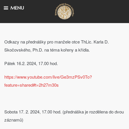
MENU
Odkazy na přednášky pro manžele otce ThLic. Karla D.
Skočovského, Ph.D. na téma kořeny a křídla.
Pátek 16.2. 2024, 17.00 hod.
https://www.youtube.com/live/Ge3mzPSv0To?
feature=shared#t=2h27m30s
Sobota 17. 2. 2024, 17.00 hod. (přednáška je rozdělena do dvou
záznamů)