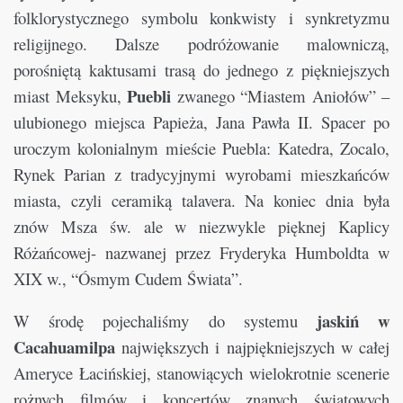
folklorystycznego symbolu konkwisty i synkretyzmu
religijnego. Dalsze podróżowanie malowniczą,
porośniętą kaktusami trasą do jednego z piękniejszych
Puebli
miast Meksyku,
zwanego “Miastem Aniołów” –
ulubionego miejsca Papieża, Jana Pawła II. Spacer po
uroczym kolonialnym mieście Puebla: Katedra, Zocalo,
Rynek Parian z tradycyjnymi wyrobami mieszkańców
miasta, czyli ceramiką talavera. Na koniec dnia była
znów Msza św. ale w niezwykle pięknej Kaplicy
Różańcowej- nazwanej przez Fryderyka Humboldta w
XIX w., “Ósmym Cudem Świata”.
jaskiń w
W środę pojechaliśmy do systemu
Cacahuamilpa
największych i najpiękniejszych w całej
Ameryce Łacińskiej, stanowiących wielokrotnie scenerie
rożnych filmów i koncertów znanych światowych