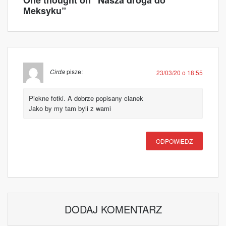
One thought on “
Nasza droga do
Meksyku
”
Cirda
pisze:
23/03/20 o 18:55
Piekne fotki. A dobrze popisany clanek
Jako by my tam byli z wami
ODPOWIEDZ