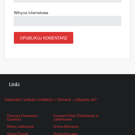
E-mail
*
Witryna internetowa
Linki
Celostátní setkání mládeže v Ostravě – připojíte se?
Diecezja Ostrawsko-
Konwent Sióstr Elżbietanek w
Opawska
Jabłonkowie