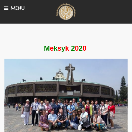
MENU
M
e
k
s
y
k
2
0
2
0