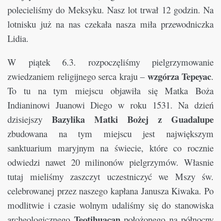
polecieliśmy do Meksyku. Nasz lot trwał 12 godzin. Na
lotnisku już na nas czekała nasza miła przewodniczka
Lidia.
W piątek 6.3. rozpoczęliśmy pielgrzymowanie
wzgórza Tepeyac
zwiedzaniem religijnego serca kraju –
.
To tu na tym miejscu objawiła się Matka Boża
Indianinowi Juanowi Diego w roku 1531. Na dzień
Bazylika Matki Bożej z Guadalupe
dzisiejszy
zbudowana na tym miejscu jest największym
sanktuarium maryjnym na świecie, które co rocznie
odwiedzi nawet 20 milinonów pielgrzymów. Własnie
tutaj mieliśmy zaszczyt uczestniczyć we Mszy św.
celebrowanej przez naszego kapłana Janusza Kiwaka. Po
modlitwie i czasie wolnym udaliśmy się do stanowiska
Teotihuacan
archeologicznego
położonego na północny