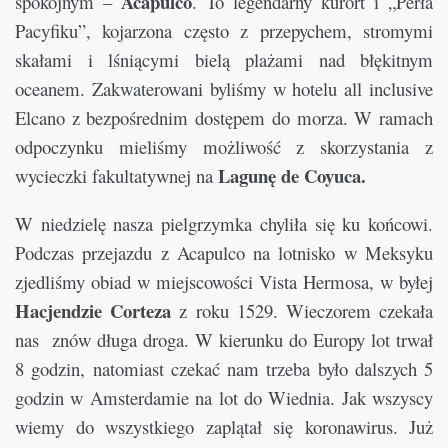
Acapulco
spokojnym –
. To legendarny kurort i „Perła
Pacyfiku”, kojarzona często z przepychem, stromymi
skałami i lśniącymi bielą plażami nad błękitnym
oceanem. Zakwaterowani byliśmy w hotelu all inclusive
Elcano z bezpośrednim dostępem do morza. W ramach
odpoczynku mieliśmy możliwość z skorzystania z
Lagunę de Coyuca.
wycieczki fakultatywnej na
W niedzielę nasza pielgrzymka chyliła się ku końcowi.
Podczas przejazdu z Acapulco na lotnisko w Meksyku
zjedliśmy obiad w miejscowości Vista Hermosa, w byłej
Hacjendzie Corteza
z roku 1529. Wieczorem czekała
nas znów długa droga. W kierunku do Europy lot trwał
8 godzin, natomiast czekać nam trzeba było dalszych 5
godzin w Amsterdamie na lot do Wiednia. Jak wszyscy
wiemy do wszystkiego zaplątał się koronawirus. Już