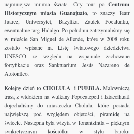
Centrum
najmniejsza mumia świata. City tour po
Historycznym miasta Guanajuato
, to znaczy Teatr
Juarez, Uniwersytet, Bazylika, Zaułek Pocałunku,
ewentualnie targ Hidalgo. Po południu zatrzymaliśmy się
w mieście San Miguel de Allende, które w 2008 roku
zostało wpisane na Listę światowego dziedzictwa
UNESCO ze względu na wspaniale zachowane
fortyfikacje oraz Sanktuarium Jesús Nazareno de
Atotonilco.
CHOLULA i PUEBLA.
Kolejny dzień to
Malowniczą
trasą z widokiem na wulkany Popocatepetl i Iztaccihuatl
dojechaliśmy do miasteczka Cholula, które posiada
największą pod względem objętości, piramidę na
świecie. Następna była wizyta w Tonantzintla – pięknym
synkretycznym kościółku w stylu baroku