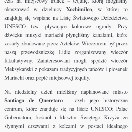
czas na miejscowy trunek – tequilę, którą mogliśmy
Xochimilco
okosztować w dzielnicy
, w której to
znajdują się wspiane na Listę Światowego Dziedzictwa
UNESCO tzw. pływające kolorowe ogrody. Przy
dźwięku muzyki mariachi płynęliśmy kanałami, które
zostały zbudowane przez Azteków. Wieczorem był przez
naszą przewodzniczkę Lidię zorganizowany wieczór
fakultatywny. Zainteresowani mogli spędzić wieczór
Meksykański z pokazem tradycyjnych tańców i piosenek
Mariachi oraz popić miejscowej tequily.
Na niedzielny dzień mieliśmy naplanowane miasto
Santiago de Queretaro
– czyli jego historyczne
centrum, które znajduje się na liście UNESCO: Palac
Gubernatora, kościół i klasztor Świętego Krzyża ze
słynnymi drzewami z kolcami w postaci idealnego