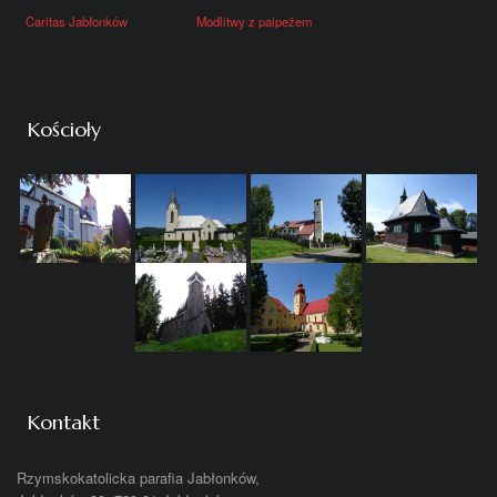
Miasto Jabłonków
Gmina Bukowiec
Gmina Piosek
Gmina Hrczawa
Caritas Jabłonków
Modlitwy z paipeżem
Kościoły
Kontakt