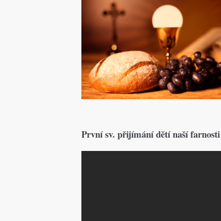
První sv. přijímání dětí naší farnosti