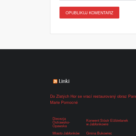
Linki
Do Zlatých Hor se vrací restaurovaný obraz Pan
Marie Pomocné
Diecezja
Konwent Sióstr Elżbietanek
Ostrawsko-
w Jabłonkowie
Opawska
Miasto Jabłonków
Gmina Bukowiec