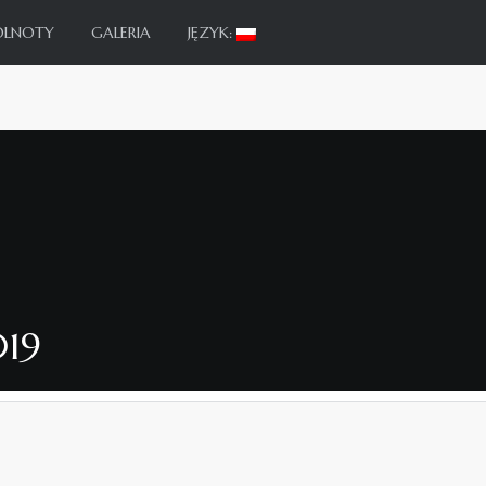
ÓLNOTY
GALERIA
JĘZYK:
019