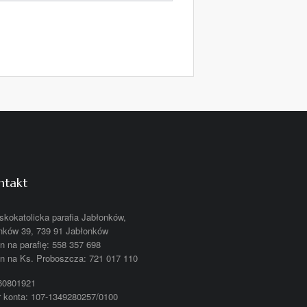
ntakt
kokatolicka parafia Jabłonków,
nków 39, 739 91 Jabłonków
on na parafię: 558 357 698
on na Ks. Proboszcza: 721 017 110
60801921
 konta: 107-1349280257/0100