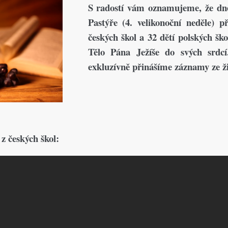
S radostí vám oznamujeme, že dne
Pastýře (4. velikonoční neděle) př
českých škol a 32 dětí polských ško
Tělo Pána Ježíše do svých srdcí
exkluzívně přinášíme záznamy ze ži
 z českých škol: