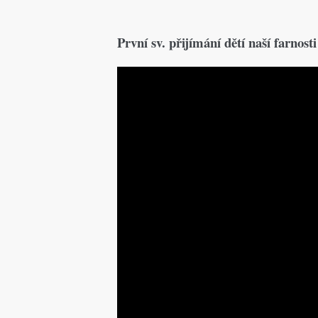
První sv. přijímání dětí naší farnosti