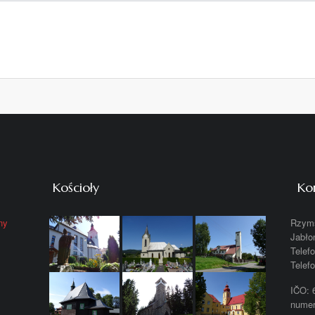
Kościoły
Ko
ny
Rzyms
Jabło
Telef
Telef
IČO: 
numer