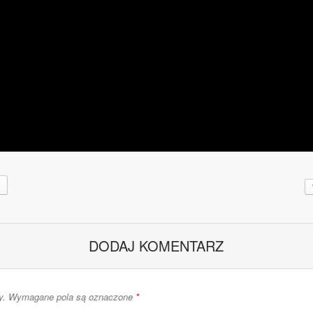
DODAJ KOMENTARZ
y.
Wymagane pola są oznaczone
*