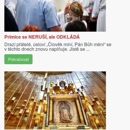
Primice se NERUŠÍ, ale ODKLÁDÁ
Drazí přátelé, úsloví „Člověk míní, Pán Bůh mění“ se
v těchto dnech znovu naplňuje. Jistě se ...
Pokračovat