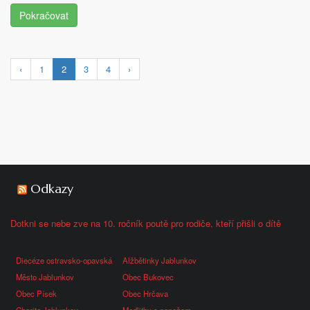
Pokračovat
‹
1
2
3
4
›
Odkazy
Dotkni se nebe zve na 10. ročník poutě pro rodiče, kteří přišli o dítě
Diecéze ostravsko-opavská
Alžbětinky Jablunkov
Město Jablunkov
Obec Bukovec
Obec Písek
Obec Hrčava
Charita Jablunkov
Modlitby s papežem