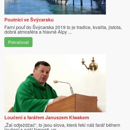
Poutníci ve Švýcarsku
Farní pouť do Švýcarska 2019 to je tradice, kvalita, jistota,
dobrá atmosféra a hlavně Alpy ...
Pokračovat
Loučení s farářem Januszem Kiwakem
„Żal odjeżdżać“, to jsou slova, která řekl náš farář během
loučení s naší farnosti, ve ...