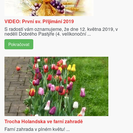
VIDEO: První sv. Přijímání 2019
S radostí vám oznamujeme, že dne 12. května 2019, v
neděli Dobrého Pastýře (4. velikonoční ...
Pokračovat
Trocha Holandska ve farní zahradě
Farní zahrada v plném květu! ...